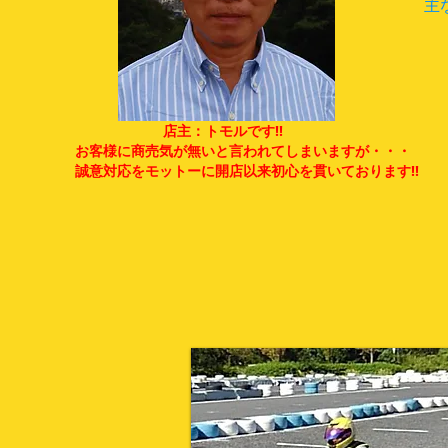
主な
年
店主：トモルです!!
お客様に商売気が無いと言われてしまいますが・・・
誠意対応をモットーに開店以来初心を貫いております!!