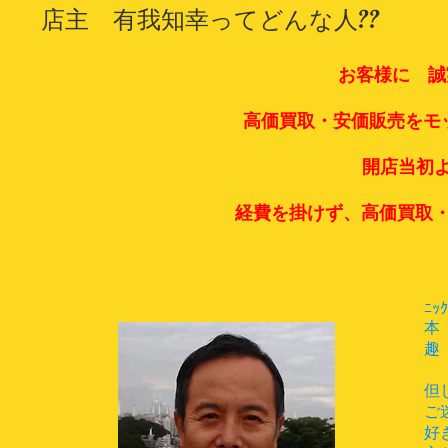
店主 有我知幸ってどんな人??
お客様に 誠実対応!!
高価買取・安価販売をモットー
開店当初より心掛け
経費を掛けず、高価買取・良品
ﾆｯ
本
趣
（
但
ご
好