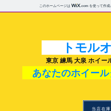
このホームページは
.com
を使って作成
トモルオ
​東京 練馬 大泉 ホイ
​ あなたのホイー
当店在