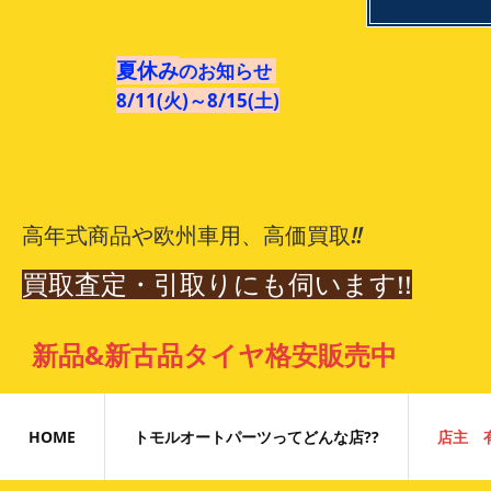
夏休み
のお知らせ
8/11(火)～8/15(土)
​高年式商品や欧州車用、高価買取!!
買取査定・引取りにも伺います!!
​新品&新古品タイヤ格安販売中
HOME
トモルオートパーツってどんな店??
店主 